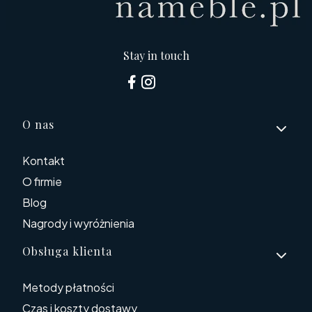
Stay in touch
Linki w stopce
O nas
Kontakt
O firmie
Blog
Nagrody i wyróżnienia
Obsługa klienta
Metody płatności
Czas i koszty dostawy