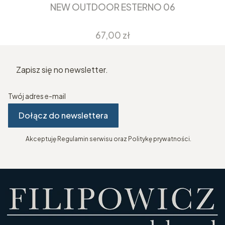
NEW OUTDOOR ESTERNO 06
Cena
67,00 zł
Zapisz się no newsletter.
Twój adres e-mail
Dołącz do newslettera
Akceptuję Regulamin serwisu oraz Politykę prywatności.