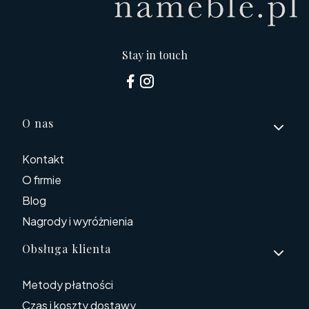
Stay in touch
Linki w stopce
O nas
Kontakt
O firmie
Blog
Nagrody i wyróżnienia
Obsługa klienta
Metody płatności
Czas i koszty dostawy