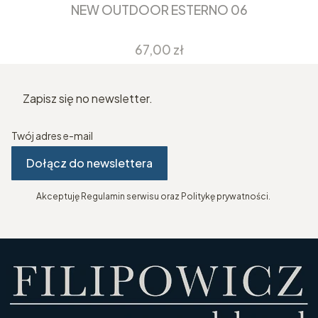
NEW OUTDOOR ESTERNO 06
Cena
67,00 zł
Zapisz się no newsletter.
Twój adres e-mail
Dołącz do newslettera
Akceptuję Regulamin serwisu oraz Politykę prywatności.