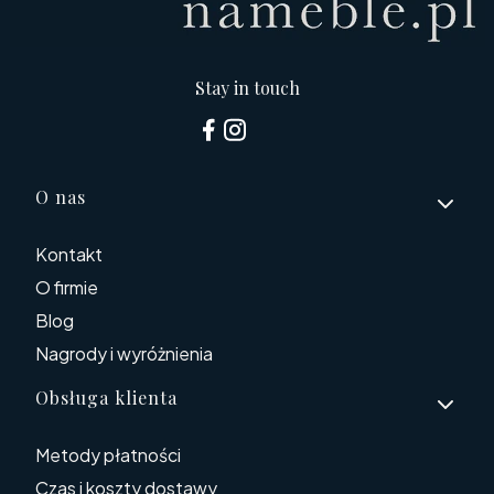
Stay in touch
Linki w stopce
O nas
Kontakt
O firmie
Blog
Nagrody i wyróżnienia
Obsługa klienta
Metody płatności
Czas i koszty dostawy