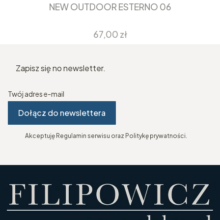
NEW OUTDOOR ESTERNO 06
Cena
67,00 zł
Zapisz się no newsletter.
Twój adres e-mail
Dołącz do newslettera
Akceptuję Regulamin serwisu oraz Politykę prywatności.