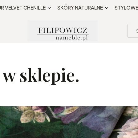
Bezpłatna wysyłka MWZ 195 PLN
R VELVET CHENILLE
SKÓRY NATURALNE
STYLOW
 w sklepie.